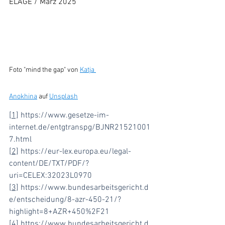
ELAGE / März 2025
Foto "mind the gap" von 
Katja 
Anokhina
 auf 
Unsplash
[1]
https://www.gesetze-im-
internet.de/entgtranspg/BJNR21521001
7.html
[2]
https://eur-lex.europa.eu/legal-
content/DE/TXT/PDF/?
uri=CELEX:32023L0970
[3]
https://www.bundesarbeitsgericht.d
e/entscheidung/8-azr-450-21/?
highlight=8+AZR+450%2F21
[4]
https://www.bundesarbeitsgericht.d