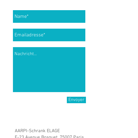
Paris
Envoyer
© 2018 von
Myriam Le Barbier.
Hergestellt mit
Wix.com
Impressum:
AARPI-Schrank ELAGE
F-23 Avenue Bosquet, 75007 Paris