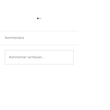
Kommentare
Teilzeit in Deutschland – Ein
Finanzielle
Kommentar verfassen...
Vergleich mit Frankreich
Eigenständigkeit
Frauen – ein deu
französicher Blic
Kontakt
Cabinet Elage